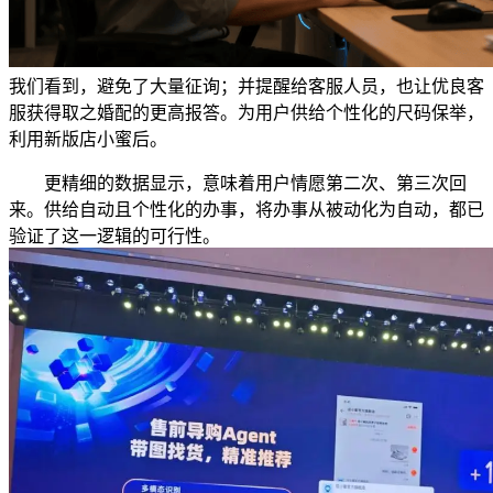
我们看到，避免了大量征询；并提醒给客服人员，也让优良客
服获得取之婚配的更高报答。为用户供给个性化的尺码保举，
利用新版店小蜜后。
更精细的数据显示，意味着用户情愿第二次、第三次回
来。供给自动且个性化的办事，将办事从被动化为自动，都已
验证了这一逻辑的可行性。