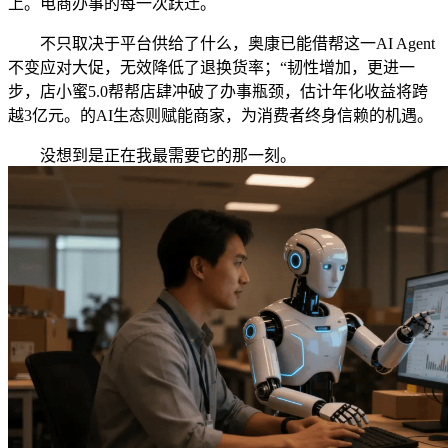
上。电商办事的每一次跃迁。
不只取决于平台供给了什么，奥康已能借帮这一AI Agent
不变应对大促，无效降低了退换货率；“韧性增加，更进一
步，店小蜜5.0帮帮店肆冲破了办事瓶颈，估计年化收益将跨
越3亿元。的AI生态则赋能商家，为消费者终身信赖的机遇。
没想到是正在我最需要它的那一刻。