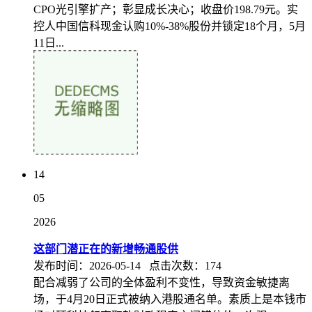
CPO光引擎扩产；彰显成长决心；收盘价198.79元。实
控人中国信科现金认购10%-38%股份并锁定18个月，5月
11日...
14
05
2026
这部门潜正在的新增畅通股供
发布时间：2026-05-14 点击次数：174
配合减弱了公司的全体盈利不变性，导致资金敏捷离
场，于4月20日正式被纳入港股通名单。素质上是本钱市