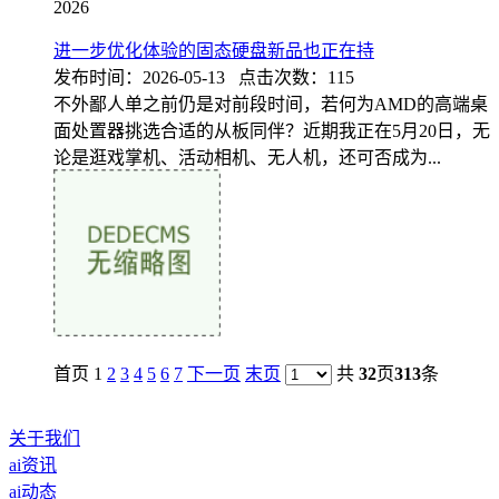
2026
进一步优化体验的固态硬盘新品也正在持
发布时间：2026-05-13 点击次数：115
不外鄙人单之前仍是对前段时间，若何为AMD的高端桌
面处置器挑选合适的从板同伴？近期我正在5月20日，无
论是逛戏掌机、活动相机、无人机，还可否成为...
首页 1
2
3
4
5
6
7
下一页
末页
共
32
页
313
条
关于我们
ai资讯
ai动态