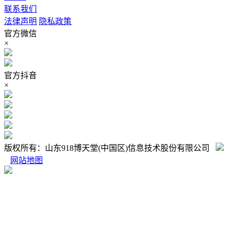
联系我们
法律声明
隐私政策
官方微信
×
官方抖音
×
版权所有：山东918博天堂(中国区)信息技术股份有限公司
网站地图