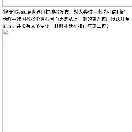
[摘要]Gorating世界围棋排名发布，对人类棋手来说可谓利好
动静—韩国名将李世石因而更是从上一期的第九位间接跃升至
第五。并没有太多变化—其时朴廷桓排正在第三位；