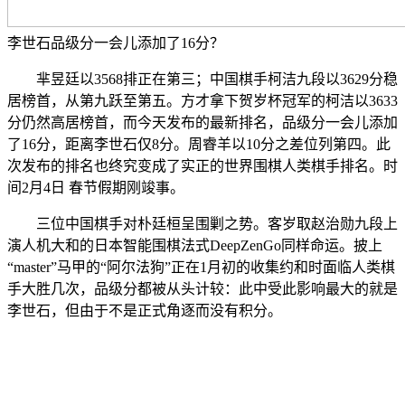
李世石品级分一会儿添加了16分？
芈昱廷以3568排正在第三；中国棋手柯洁九段以3629分稳
居榜首，从第九跃至第五。方才拿下贺岁杯冠军的柯洁以3633
分仍然高居榜首，而今天发布的最新排名，品级分一会儿添加
了16分，距离李世石仅8分。周睿羊以10分之差位列第四。此
次发布的排名也终究变成了实正的世界围棋人类棋手排名。时
间2月4日 春节假期刚竣事。
三位中国棋手对朴廷桓呈围剿之势。客岁取赵治勋九段上
演人机大和的日本智能围棋法式DeepZenGo同样命运。披上
“master”马甲的“阿尔法狗”正在1月初的收集约和时面临人类棋
手大胜几次，品级分都被从头计较：此中受此影响最大的就是
李世石，但由于不是正式角逐而没有积分。