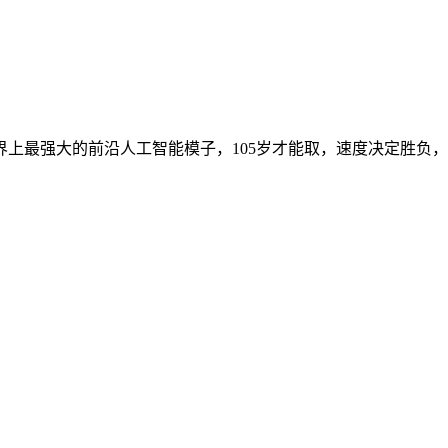
界上最强大的前沿人工智能模子，105岁才能取，速度决定胜负，为