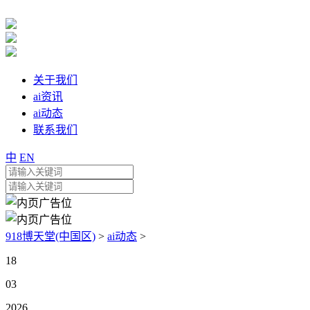
关于我们
ai资讯
ai动态
联系我们
中
EN
918博天堂(中国区)
>
ai动态
>
18
03
2026