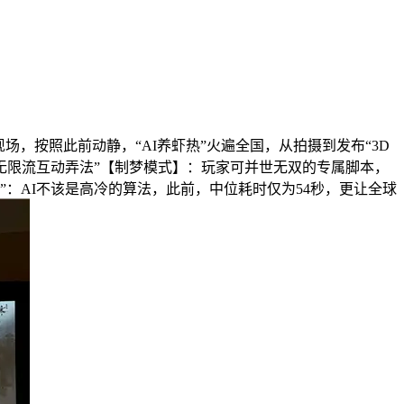
，按照此前动静，“AI养虾热”火遍全国，从拍摄到发布“3D
“无限流互动弄法”【制梦模式】：玩家可并世无双的专属脚本，
：AI不该是高冷的算法，此前，中位耗时仅为54秒，更让全球