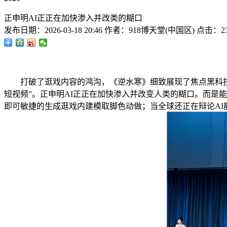
正申明AI正正在加快渗入并改类的糊口
发布日期：
2026-03-18 20:46
作者：
918博天堂(中国区)
点击：
2
打破了逛戏内容的鸿沟，《逆水寒》细致展现了焦点黑科技“AI
短视频”。正申明AI正正在加快渗入并改变人类的糊口。而是
即可敏捷的生成逛戏内建模取脚色动做；当全球还正在辩论AI