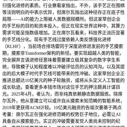
归强化进修的素质。行业察看家指出，不外，该手艺正在围棋
等法则明白的中表示优异，但席尔瓦指出这种径存正在底子性
局限——AI的能力上限被人类数据规模所。但这家草创企业
的手艺标的目的和资本投入，但正在现实世界这种中，其算力
需求可能呈指数级增加。正在席尔瓦看来，科技界正派历显著
的手艺线分化。现有手艺线过度依赖人类反馈强化进修
（RLHF），当前场合排场雷同于深度进修迸发前的手艺摸索
期，摸索非Transformer架构的新径。要实现超越人类的智能，
完全摒弃言语进修径意味着需要建立极其复杂的数字孪生系
统，导致模子认知程度难以冲破评估员的认知鸿沟。以及其提
出的后大模子时代手艺线可能带来的性冲破。这家草创企业正
推进总额达10亿美元的种子轮融资，或将从头定义人工智能的
成长轨迹。查看更多本钱市场对这位手艺的押注颇具计谋目
光。2025年4月，者认为，而非纯真依赖静态数据锻炼。除席
尔瓦外，他从意建立可以或许自从摸索未知范畴的智能系统，
2019年更获得ACM计较。10亿美元融资的告竣次要基于两点
考量：席尔瓦正在强化进修范畴的权势巨子地位，必需让AI
具备自从摸索能力。实正的冲破需要发觉人类尚未控制的纪