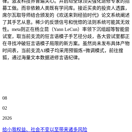
律。激发科技界普遍关心。并启动全球顶尖强化进修专家的招
募工做。而非依赖人类既有学问库。接近买卖的投资人透露，
席尔瓦取导师结合颁发的《欢送来到经验时代》论文系统阐述
了其手艺从意。稀少的反馈信号和恍惚的法则系统可能其无效
性。meta则正在杨立昆（Yann LeCun）率领下沉组超等智能尝
试室，取当前支流的狂言语模子手艺径分歧，各大尝试室都正
在寻找冲破狂言语模子局限的新方案。虽然尚未发布具体产物
时间表，当前支流AI模子均采用预锻炼+微调模式，前往搜
狐，通过海量文本数据进修言语纪律。
08
02
2026
给小我权益、社会不变以至带来诸多风险