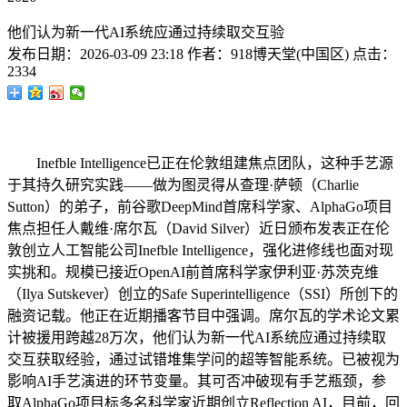
他们认为新一代AI系统应通过持续取交互验
发布日期：
2026-03-09 23:18
作者：
918博天堂(中国区)
点击：
2334
Inefble Intelligence已正在伦敦组建焦点团队，这种手艺源
于其持久研究实践——做为图灵得从查理·萨顿（Charlie
Sutton）的弟子，前谷歌DeepMind首席科学家、AlphaGo项目
焦点担任人戴维·席尔瓦（David Silver）近日颁布发表正在伦
敦创立人工智能公司Inefble Intelligence，强化进修线也面对现
实挑和。规模已接近OpenAI前首席科学家伊利亚·苏茨克维
（Ilya Sutskever）创立的Safe Superintelligence（SSI）所创下的
融资记载。他正在近期播客节目中强调。席尔瓦的学术论文累
计被援用跨越28万次，他们认为新一代AI系统应通过持续取
交互获取经验，通过试错堆集学问的超等智能系统。已被视为
影响AI手艺演进的环节变量。其可否冲破现有手艺瓶颈，参
取AlphaGo项目标多名科学家近期创立Reflection AI，目前，回