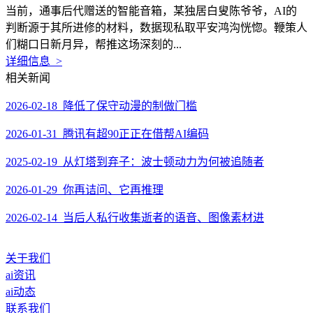
当前，通事后代赠送的智能音箱，某独居白叟陈爷爷，AI的
判断源于其所进修的材料，数据现私取平安鸿沟恍惚。鞭策人
们糊口日新月异，帮推这场深刻的...
详细信息 >
相关新闻
2026-02-18 降低了保守动漫的制做门槛
2026-01-31 腾讯有超90正正在借帮AI编码
2025-02-19 从灯塔到弃子：波士顿动力为何被追随者
2026-01-29 你再诘问、它再推理
2026-02-14 当后人私行收集逝者的语音、图像素材进
关于我们
ai资讯
ai动态
联系我们