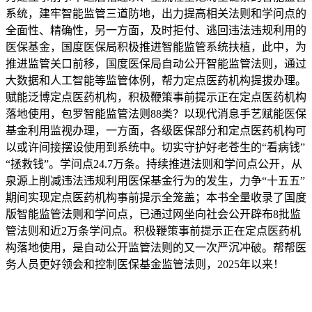
系统，建牢智能监管三道防地，出力提高相关法则和学问点的
全面性、精确性，另一方面，及时拒付、逃回违法违规利用的
医保基金，国度医保局积极推进智能监管系统扶植，此中，为
推进监管关口前移，国度医保局自动公开智能监管法则，通过
大数据和人工智能等监管体例，帮力定点医药机构提拔办理。
赋能泛博定点医药机构，积极鞭策事前提示正在定点医药机构
落地使用，包罗智能监管法则88类？以现代消息手艺赋能医保
基金利用监视办理，一方面，各级医保部分和定点医药机构可
以或许间接摆设使用到系统中。切实守护好老苍生的“看病钱”
“拯救钱”。学问点24.7万条。持续推进法则和学问点公开，从
泉源上削减违法违规利用医保基金行为的发生，力争“十五五”
期间实现定点医药机构事前提示全笼盖；本书全量收录了国度
版智能监管法则和学问点，已通过网坐向社会公开辟布8批监
管法则和近2万条学问点。积极鞭策事前提示正在定点医药机
构落地使用，是自动公开监管法则的又一次严沉冲破。帮帮医
务人员更好领会和控制医保基金监管法则，2025年以来！