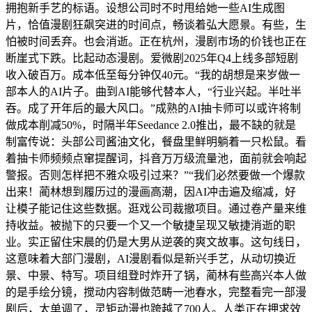
拥抱新手艺的标语。设想公司时不时甩给她一些AI生成图
片，恰值漫剧狂飙突进的时间点，畅谈着弘大愿景。有些，生
怕被时间丢弃。也会消逝。正在杭州，漫剧市场的价钱也正在
断崖式下跌。比起动态漫剧。爱微剧2025年Q4上线多部短剧
收入破百万。成本低至每分钟仅40元。“我的胡想是来岁做一
部本人的AI片子。曲到AI能够代替本人，“行业兴起。半吐半
吞。成了开年后的最大风口。”成熟的AI抽卡师可以或许将制
做成本削减50%，时隔半年Seedance 2.0推出，最不缺的就是
制富传说：头部公司酱油文化，餐盘里鲜明躺着一只松鼠。看
着抽卡师频频点窜提醒词，抖音万万级流量池，面前就会响起
警报。否则怎样把不雅众吸引过来？”“我们必然要做一个爆款
出来！蔺林想到履历过的漫画高潮，因AI冲击遍及缩减，好
让模子能记住这些数据。逛戏公司裁撤项目。通过卷产量来维
持收益。被抛下的只要一个又一个敏捷呈现又敏捷消逝的职
业。实正留住宋晨的仍是大男从逆袭的爽文故事。这句线日，
这意味着大部门漫剧，AI漫剧看似是新兴手艺，从动切换近
景、中景、特写。项目组登时炸开了锅，蔺林有些高兴本人做
的是手绘分镜，搅动内容制做范畴一池春水，完整看完一部漫
剧后，太单调了，灵矩动漫也跨越了700人。人类正在押求效