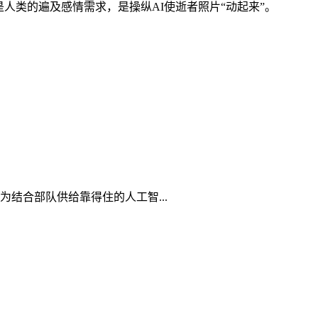
人类的遍及感情需求，是操纵AI使逝者照片“动起来”。
结合部队供给靠得住的人工智...