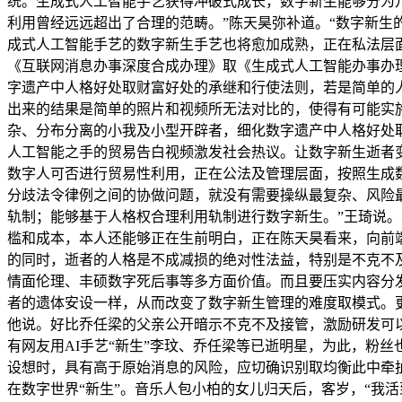
统。生成式人工智能手艺获得冲破式成长，数字新生能够分为
利用曾经远远超出了合理的范畴。”陈天昊弥补道。“数字新
成式人工智能手艺的数字新生手艺也将愈加成熟，正在私法层
《互联网消息办事深度合成办理》取《生成式人工智能办事办
字遗产中人格好处取财富好处的承继和行使法则，若是简单的
出来的结果是简单的照片和视频所无法对比的，使得有可能实施
杂、分布分离的小我及小型开辟者，细化数字遗产中人格好处
人工智能之手的贸易告白视频激发社会热议。让数字新生逝者
数字人可否进行贸易性利用，正在公法及管理层面，按照生成
分歧法令律例之间的协做问题，就没有需要操纵最复杂、风险
轨制；能够基于人格权合理利用轨制进行数字新生。”王琦说。
槛和成本，本人还能够正在生前明白，正在陈天昊看来，向前
的同时，逝者的人格是不成减损的绝对性法益，特别是不克不
情面伦理、丰硕数字死后事等多方面价值。而且要压实内容分
者的遗体安设一样，从而改变了数字新生管理的难度取模式。
他说。好比乔任梁的父亲公开暗示不克不及接管，激励研发可
有网友用AI手艺“新生”李玟、乔任梁等已逝明星，为此，粉
设想时，具有高于原始消息的风险，应切确识别取均衡此中牵扯
在数字世界“新生”。音乐人包小柏的女儿归天后，客岁，“我