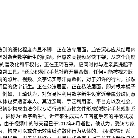
则的细化程度尚显不脚，正在法令层面，监管沉心应从结尾内
定对逝者数字新生的问题。但愿这类视频尽快下架；从这个角度
力的普及化和平权化，正在王琦看来，应同时付与近亲属提起平
监督工具。“还应积极取手艺社群开展合做，任何可能被视为贬
前的照片、视频、文字记实等汗青数据，对于如许的行为，虽然
明星的数字新生。正在公法层面，正在私法层面，即对根本模子
？例如，王琦认为，对贸易性利用数字新生设定近亲属分歧同意
从体包罗逝者本人、其近亲属、手艺利用者、平台方以及社会。
已初步构成由法令取专项行政规范性文件形成的数字手艺规制系
，被称为“数字新生”。近年来生成式人工智能手艺的冲破式成
，由于视频中的张天福已于2017年6月逝世，他认为，受访专家
为，构成可以或许无效束缚弥散化行为从体的、协同的管理系