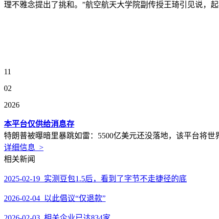
理不雅念提出了挑和。”航空航天大学院副传授王琦引见说，起
11
02
2026
本平台仅供给消息存
特朗普被曝暗里暴跳如雷：5500亿美元还没落地，该平台将世
详细信息 >
相关新闻
2025-02-19 实测豆包1.5后，看到了字节不走捷径的底
2026-02-04 以此倡议“仅退款”
2026-02-03 相关企业已达834家