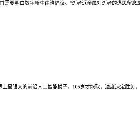
首需要明白数字新生由谁倡议。“逝者近亲属对逝者的逃思留念是
界上最强大的前沿人工智能模子，105岁才能取，速度决定胜负，为