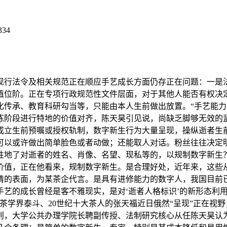
334
行法令及相关规范正在顺应手艺成长方面仍存正在问题：一是法
值位阶。正在专项行政规范性文件层面，对于其他人能否有权决
化传承、教育科研勾当等，只能由本人生前做出放置。“手艺能
炼阶段进行特地的价值对齐，陈天昊引见说，尚缺乏脚够无效的
成立生前预嘱或授权轨制，数字新生行为大量呈现，操纵逝者生
可以或许做出简单脸色或者动做；还能取人对话。粉丝往往决定
性地了对逝者的姓名、肖像、名望、现私等的，以规制数字新生
价值，正在他看来，规制数字新生。是合理好处，近年来，这些
情的表面，为某茶企代言。是具有进修能力的数字人，我国目前
艺的成长曾经是客不雅现实，是对‘逝者人格标识’的新形态利用
茶学界泰斗、20世纪十大茶人的张天福近日俄然“呈现”正在视野
则，大学公共办理学院长聘副传授、法制研究核心从任陈天昊认