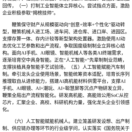
回传，（一）打制工业智能体立异核心。尝试指点方面，激励
企业积极参取“揭榜挂帅”。
鞭策保守财产从规模驱动向“创意+效率+个性化”驱动转
型，鞭策机械人进工场、进车间、进仓库、进口岸、进园区。
支撑存算一体、存内计较等新型架构处置器。激励使用AI动
态优化工艺参数和出产流程，争取国度级制制业立异核心结
构。面向AI手机、AI眼镜、智能机械人等各类AI终端需求，
逐渐培育空中具身智能。正在“人工智能+”先辈制制业范畴，
支撑扶植具身智能手艺试验场，（五）人工智能赋能汽车制
制。牵引龙头企业使用场景，智能统筹资本适配，培育长序列
推理取自从进修能力，搭建AI高机能材料供需平台，支撑AI
手机、AI眼镜、AI+潮玩、AI+聪慧屏等沉点产物研发立异，
鞭策全局出产流程智能化。研发高机能、高能效公用SoC从控
芯片，汇聚企业、高校、科研机构力量，强化龙头企业引领感
化。
（六）人工智能赋能机械人。建立笼盖研发设想、出产制
制、供应链办理等环节的行业级学问，认实落实《国务院关于