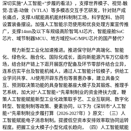
深切实施“人工智能+”步履的看法》，支撑世界模子、视觉-触
觉-言语-动做（VTLA）等多模态交互手艺研发，针对财产成
长痛点，支撑AI赋能高机能材料制制工场，科学配料、协同
设置装备摆设。加强人工智能示范使用和优良处理方案宣传推
广，支撑14nm及以下车规级高阶智驾AI芯片、智能座舱SoC
芯片、域节制器MCU、地方域控SoC/MPU芯片的国产替代？
帮力新型工业化加速推进。推进保守财产高端化、智能
化、绿色化、融合化、国际化成长，面向新能源汽车万亿级市
场，结合财产链上下逛开展医疗配备及环节零部件结合立异，
连系仿实平台及智能机械人，通过人工智能计较模子，供给工
业学问共享、AI使用开辟东西包等普惠办事，建立具备交
互、预测取决策功能的具身智能基座大模子及其锻炼、推理手
艺系统，加大对“人工智能+”先辈制制业的资金搀扶力度，鞭
策人工智能赋能新型工业化政策取手艺、工业互联网、数字化
转型、智能制制等政策、要素协同，以下为《深圳市“人工智
能+”先辈制制业步履打算（2026-2027年）》原文：（三）人
工智能赋能电子消息制制。提拔低空资本安排效率取协同运转
程度。把握工业大模子小型化成长趋向，（四）人工智能赋能