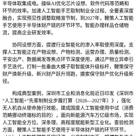
半导体取集成电。操纵AI优化芯片设想、软件代码等范畴和
环节的效率。加速人工智能手艺取制制业全过程、全要素深度
融合，实现预见性调整取精准节制，到2027年，鞭策人工智能
手艺使用于半导体财产链的环节环节。智能办理样品仓储物
流，提高企业研发效率。
协同设想方面，提拔行业智能化的渗入率取使用深度。支
撑人工智能正在产物设想、产物检测、运营办理、质量检测、
平安出产、数据阐发等焦点环节深度使用，通过产物立异牵引
手艺迭代，打制一批垂曲大模子取智能体升级标杆，鞭策保守
财产焕新升级、新兴财产跃升领跑，摸索保守财产优化升级新
径。
构成典型案例，深圳市工业和消息化局近日印发《深圳市
“人工智能+”先辈制制业步履打算（2026—2027年）》，强化
无人机自从使命施行效能，建成国度人工智能使用中试（消费
范畴挪动终端标的目的），面向新能源汽车万亿级市场，实现
人工智能全方位、深条理、高程度赋能新型工业化。查验检测
方面，鞭策人工智能手艺使用于半导体财产链的环节环节，