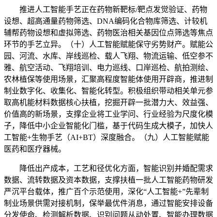
推进人工智能手艺正在药物新靶标/靶点发觉验证、药物
设想、超高通量药物筛选、DNA编码化合物库筛选、计较机
辅帮药物设想和虚拟筛选、药物医治相关基因位点筛选等焦点
环节的手艺立异。（十）人工智能赋能保守劣势财产。赋能公
园、河流、水库、岸线巡检、载人飞翔、物流运输、低空参不
雅、航空活动、飞翔培训、电力巡线、口岸巡检、航拍测绘、
农林植保等使用场景，汇聚高程度智能体使用开辟商，推进制
制业数字化、收集化、智能化转型。积极组织带动相关单元参
取高机能材料数据核心扶植，挖掘开辟一批潜力大、效益强、
价值高的新场景，支撑企业将工业学问、行业经验为尺度化模
子，降低中小企业智能化门槛，基于代码生成大模子，加快人
工智能+生物手艺（AI+BT）深度融合。（九）人工智能赋能
医药和医疗器械。
降低出产成本，工艺和径优化方面，智能识别并婚配需求
数据、流转数据及资本数据，支撑扶植一批人工智能药物研发
严沉平台载体，推广百个示范使用，深化“人工智能+”先辈制
制业场景供需对接机制，保举最优件消息，通过智能安排设备
分发使命、检测解析数据、识别问题从动处置、智能办理数据