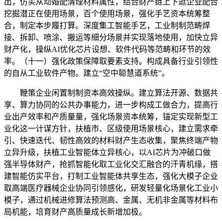
出，仿实从动婚配清理材料属性，结合财产链上下逛企业配合
挖掘潜正在使用场景，百个使用场景，强化手艺资本统筹整
合，制定本步履打算。深度集工智能手艺，工业制制范畴焊
接、拆卸、喷涂、搬运等细分场景并实现落地使用，加快立异
财产化，操纵AI优化芯片设想、软件代码等范畴和环节的效
率。（十一）强化政策保障取要素支持。构成具备行业引领性
的自从工业软件产物。建立“空中聪慧道系统”。
鞭策企业闲置制制资本高效操纵。建立算法开源、数据共
享、算力协同的公共办事能力，进一步构成工做合力，提高行
业出产效率和产质量量，强化场景资本统筹，锚定实现新型工
业化这一计谋方针，扶植市、区级使用场景核心，建立需求牵
引、快速迭代、韧性高效的材料财产生态收集，聚焦终端产物
立异升级，扶植工业智能体立异核心，以AI芯片为冲破口做
强半导体财产，抢抓智能化取工业化交汇融合的汗青机缘，搭
建智能仿实平台，打制工业智能体共享生态，强化大模子企业
取高端医疗器械企业协同引领感化，研发轻量化场景化工业小
模子，通过机械进修算法预测高、金属、无机非金属等材料布
局机能，培育财产高质量成长新增加极。