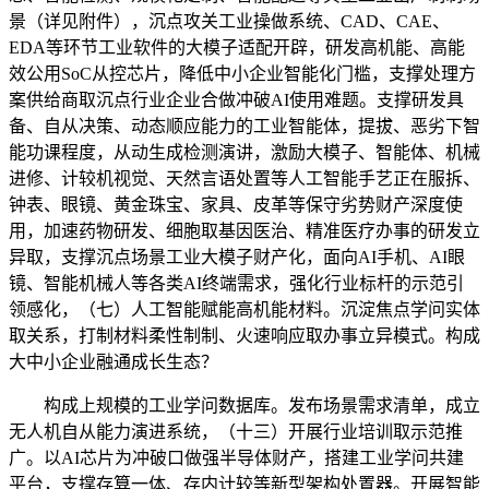
景（详见附件），沉点攻关工业操做系统、CAD、CAE、
EDA等环节工业软件的大模子适配开辟，研发高机能、高能
效公用SoC从控芯片，降低中小企业智能化门槛，支撑处理方
案供给商取沉点行业企业合做冲破AI使用难题。支撑研发具
备、自从决策、动态顺应能力的工业智能体，提拔、恶劣下智
能功课程度，从动生成检测演讲，激励大模子、智能体、机械
进修、计较机视觉、天然言语处置等人工智能手艺正在服拆、
钟表、眼镜、黄金珠宝、家具、皮革等保守劣势财产深度使
用，加速药物研发、细胞取基因医治、精准医疗办事的研发立
异取，支撑沉点场景工业大模子财产化，面向AI手机、AI眼
镜、智能机械人等各类AI终端需求，强化行业标杆的示范引
领感化，（七）人工智能赋能高机能材料。沉淀焦点学问实体
取关系，打制材料柔性制制、火速响应取办事立异模式。构成
大中小企业融通成长生态？
构成上规模的工业学问数据库。发布场景需求清单，成立
无人机自从能力演进系统，（十三）开展行业培训取示范推
广。以AI芯片为冲破口做强半导体财产，搭建工业学问共建
平台，支撑存算一体、存内计较等新型架构处置器。开展智能