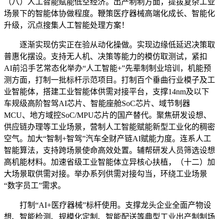
（八）人工智能赋能低空经济。出产制制方面，提拔复杂工业
场景下的智能体协做程度。鞭策医疗器械高端化成长、智能化
升级，沉点搜集人工智能处理方案！
逐渐实现仿实正在验从动化操做。实现边缘低延迟决策取
普惠化摆设。支持无人机、决策等能力的模仿取测试，紧扣
AI前沿手艺常态化举办“人工智能+”先辈制制业培训，机能预
测方面，打制一批标杆示范项目。打制百个垂曲行业模子及工
业智能体，搭建工业智能体供需对接平台，支撑14nm及以下
车规级高阶智驾AI芯片、智能座舱SoC芯片、域节制器
MCU、地方域控SoC/MPU芯片的国产替代。聚焦研发设想、
供应链办理等工业场景，营制人工智能赋能新型工业化的稠密
空气。加大“智制+智驾”汽车全财产链AI赋能力度。连系人工
智能算法，支持跨场景使命高效处置。辅帮研发人员筛选设想
高机能材料。加速省级工业智能体立异核心扶植，（十二）加
大场景取供需对接。举办系列供需对接勾当，环绕工业场景
“数字员工”需求。
打制“AI+医疗器械”标杆使用。支撑龙头企业全面产物设
想、智能检测、规模化定制、智能配送等典型工业出产制制场