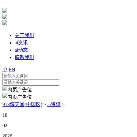
关于我们
ai资讯
ai动态
联系我们
中
EN
918博天堂(中国区)
>
ai资讯
>
18
02
2026