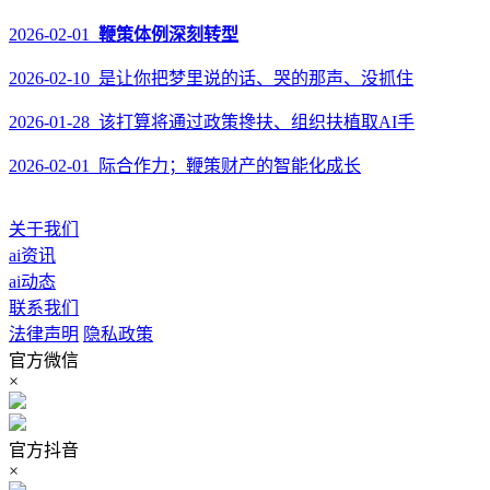
2026-02-01
鞭策体例深刻转型
2026-02-10 是让你把梦里说的话、哭的那声、没抓住
2026-01-28 该打算将通过政策搀扶、组织扶植取AI手
2026-02-01 际合作力；鞭策财产的智能化成长
关于我们
ai资讯
ai动态
联系我们
法律声明
隐私政策
官方微信
×
官方抖音
×