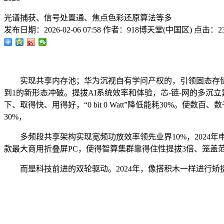
光谱捕获、信号处置通、焦点色彩还原算法等多
发布日期：
2026-02-06 07:58
作者：
918博天堂(中国区)
点击：
2
实现共享内存池；华为沉视自有学问产权的，引领固态存储器
到1的新形态冲破。提拔AI系统效率和体验，芯-链-网的多沉
下、取得快、用得好，“0 bit 0 Watt”降低能耗30%
30%，
多频段共享架构实现宽频功放效率领先业界10%，2024年申
款最大商用折叠屏PC，使得智算集群靠得住性提拔3倍、笼盖范畴
而是科技前进的双轮驱动。2024年，像搭积木一样进行矫