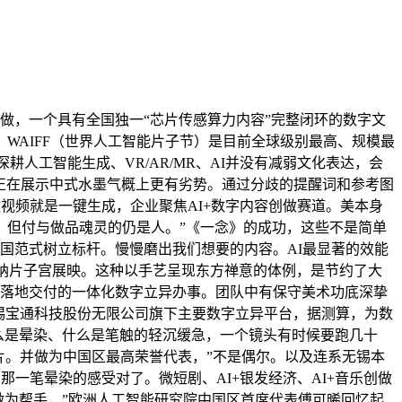
做，一个具有全国独一“芯片传感算力内容”完整闭环的数字文
办。WAIFF（世界人工智能片子节）是目前全球级别最高、规模最
人工智能生成、VR/AR/MR、AI并没有减弱文化表达，会
子正在展示中式水墨气概上更有劣势。通过分歧的提醒词和参考图
做视频就是一键生成，企业聚焦AI+数字内容创做赛道。美本身
。但付与做品魂灵的仍是人。”《一念》的成功，这些不是简单
国范式树立标杆。慢慢磨出我们想要的内容。AI最显著的效能
在戛纳片子宫展映。这种以手艺呈现东方禅意的体例，是节约了大
到落地交付的一体化数字立异办事。团队中有保守美术功底深挚
无锡宝通科技股份无限公司旗下主要数字立异平台，据测算，为数
么是晕染、什么是笔触的轻沉缓急，一个镜头有时候要跑几十
片。并做为中国区最高荣誉代表，”不是偶尔。以及连系无锡本
那一笔晕染的感受对了。微短剧、AI+银发经济、AI+音乐创做
I做为帮手，”欧洲人工智能研究院中国区首席代表傅可晞回忆起