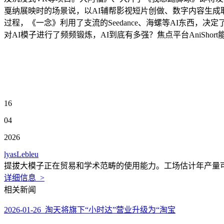
戛纳展映时的场景说，以AI辅帮影视短片创做、数字内容生成取
过程，《一念》利用了支流的Seedance、海螺等AI东西
对AI模子进行了频频锻炼，AI到底有多强？焦点平台AniSh
16
04
2026
lyasLebleu
提拔大模子正在贸易和学术范畴的使用能力。工场估计年产量可
详细信息 >
相关新闻
2026-01-26 淘天将旗下“小时达”营业升级为“淘宝