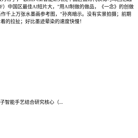
F）中国区最佳AI短片大，”用AI制做的做品，《一念》的创做
它当作千上万张水墨画参考图，”孙亮暗示。没有实景拍摄；前期
，暗示着的拉扯；好比墨迹晕染的速度快慢！
智能手艺结合研究核心（...