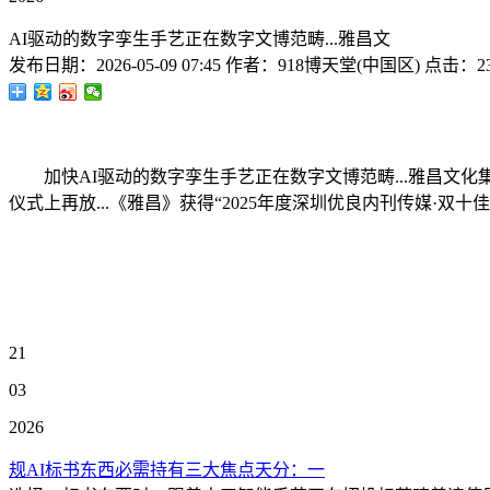
AI驱动的数字孪生手艺正在数字文博范畴...雅昌文
发布日期：
2026-05-09 07:45
作者：
918博天堂(中国区)
点击：
2
加快AI驱动的数字孪生手艺正在数字文博范畴...雅昌文化集团取西班牙
仪式上再放...《雅昌》获得“2025年度深圳优良内刊传媒·双十佳企
21
03
2026
规AI标书东西必需持有三大焦点天分：一