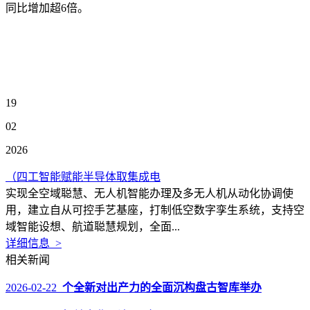
同比增加超6倍。
19
02
2026
（四工智能赋能半导体取集成电
实现全空域聪慧、无人机智能办理及多无人机从动化协调使
用，建立自从可控手艺基座，打制低空数字孪生系统，支持空
域智能设想、航道聪慧规划，全面...
详细信息 >
相关新闻
2026-02-22
个全新对出产力的全面沉构盘古智库举办